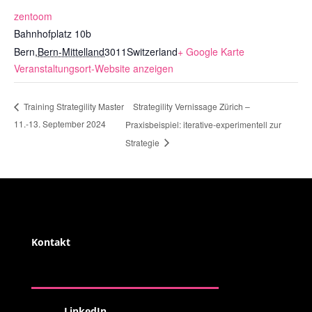
zentoom
Bahnhofplatz 10b
Bern
,
Bern-Mittelland
3011
Switzerland
+ Google Karte
Veranstaltungsort-Website anzeigen
Strategility Vernissage Zürich –
Training Strategility Master
11.-13. September 2024
Praxisbeispiel: iterative-experimentell zur
Strategie
Kontakt
LinkedIn